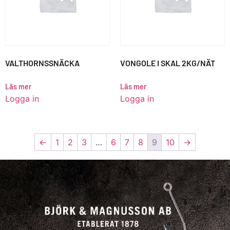
VALTHORNSSNÄCKA
VONGOLE I SKAL 2KG/NÄT
Läs mer
Läs mer
Logga in
Logga in
←
1
2
3
…
6
7
8
9
10
→