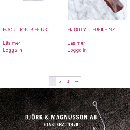
HJORTROSTBIFF UK
HJORTYTTERFILÉ NZ
Läs mer
Läs mer
Logga in
Logga in
1
2
3
→