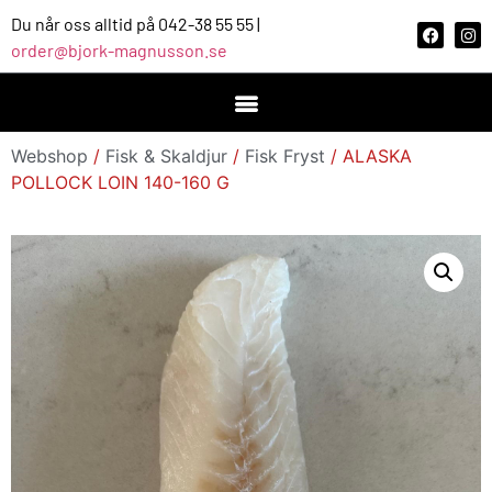
Du når oss alltid på 042-38 55 55 |
order@bjork-magnusson.se
Webshop
/
Fisk & Skaldjur
/
Fisk Fryst
/ ALASKA
POLLOCK LOIN 140-160 G