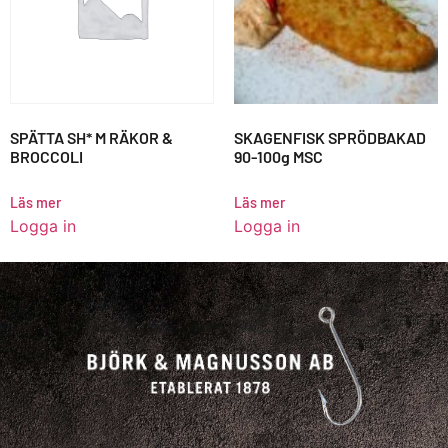
SPÄTTA SH* M RÄKOR &
SKAGENFISK SPRÖDBAKAD
BROCCOLI
90-100g MSC
Läs mer
Läs mer
Logga in
Logga in