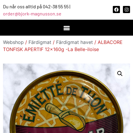
Du når oss alltid på 042-38 55 55 |
order@bjork-magnusson.se
Webshop
/
Färdigmat
/
Färdigmat havet
/ ALBACORE
TONFISK APERTIF 12x160g -La Belle-iloise