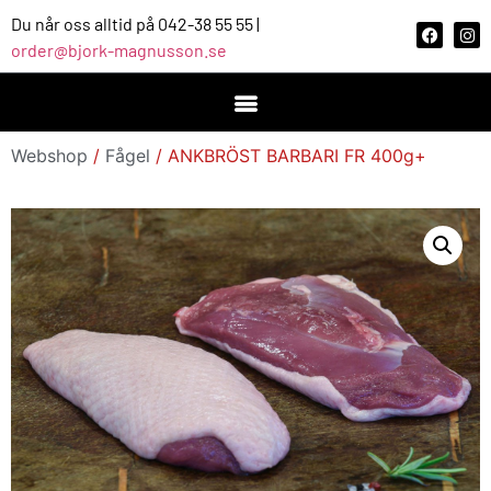
Du når oss alltid på 042-38 55 55 |
order@bjork-magnusson.se
Webshop
/
Fågel
/ ANKBRÖST BARBARI FR 400g+