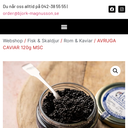
Du når oss alltid på 042-38 55 55 |
order@bjork-magnusson.se
Webshop
/
Fisk & Skaldjur
/
Rom & Kaviar
/ AVRUGA
CAVIAR 120g MSC