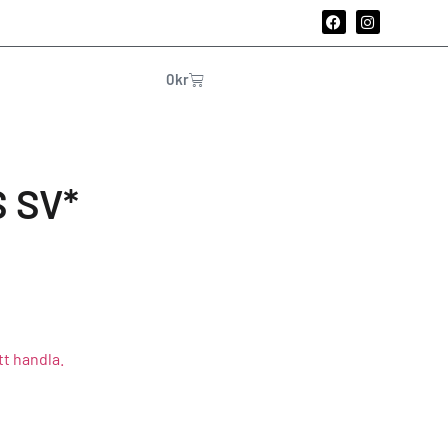
0
kr
 SV*
tt handla.