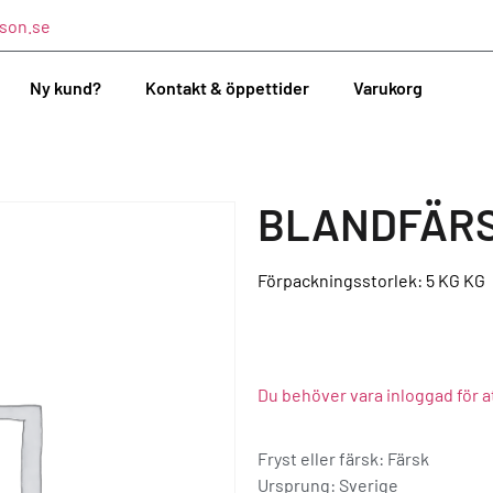
son.se
Ny kund?
Kontakt & öppettider
Varukorg
BLANDFÄRS
Förpackningsstorlek: 5 KG
KG
Du behöver vara inloggad för a
Fryst eller färsk: Färsk
Ursprung:
Sverige