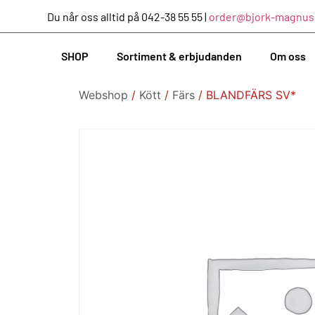
Du når oss alltid på 042-38 55 55 |
order@bjork-magnus
SHOP
Sortiment & erbjudanden
Om oss
Webshop
/
Kött
/
Färs
/ BLANDFÄRS SV*