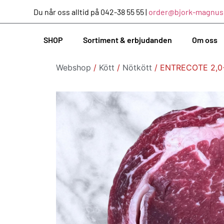
Du når oss alltid på 042-38 55 55 |
order@bjork-magnus
SHOP
Sortiment & erbjudanden
Om oss
Webshop
/
Kött
/
Nötkött
/ ENTRECOTE 2,