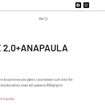
0
kr
 2,0+ANAPAULA
en bra entrecote jämn i storleken och inte för
a tjocka skivo utan att pasera 300g/port
tt handla.