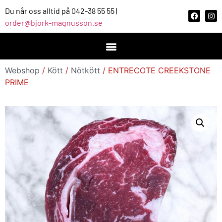
Du når oss alltid på 042-38 55 55 |
order@bjork-magnusson.se
Webshop
/
Kött
/
Nötkött
/ ENTRECOTE CREEKSTONE
PRIME