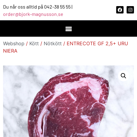
Du når oss alltid på 042-38 55 55 |
order@bjork-magnusson.se
Webshop
/
Kött
/
Nötkött
/ ENTRECOTE GF 2,5+ URU
NIERA