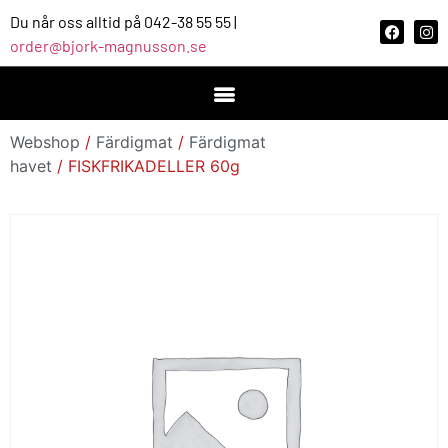
Du når oss alltid på 042-38 55 55 |
order@bjork-magnusson.se
Webshop
/
Färdigmat
/
Färdigmat
havet
/ FISKFRIKADELLER 60g