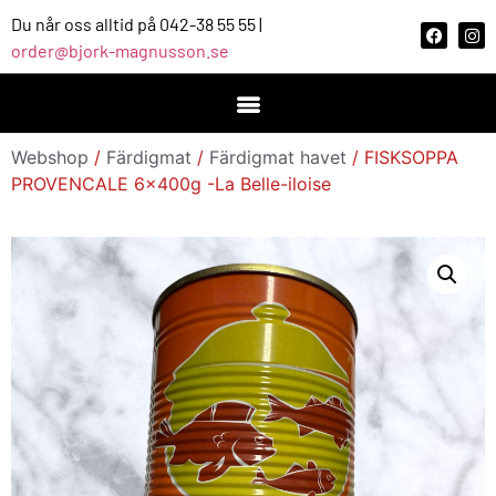
Du når oss alltid på 042-38 55 55 |
order@bjork-magnusson.se
Webshop
/
Färdigmat
/
Färdigmat havet
/ FISKSOPPA
PROVENCALE 6x400g -La Belle-iloise