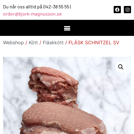
Du når oss alltid på 042-38 55 55 |
order@bjork-magnusson.se
Webshop
/
Kött
/
Fläskkött
/ FLÄSK SCHNITZEL SV