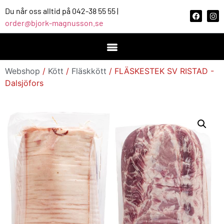
Du når oss alltid på 042-38 55 55 |
order@bjork-magnusson.se
Webshop
/
Kött
/
Fläskkött
/ FLÄSKESTEK SV RISTAD -
Dalsjöfors