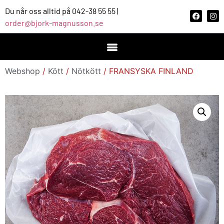
Du når oss alltid på 042-38 55 55 |
order@bjork-magnusson.se
Webshop
/
Kött
/
Nötkött
/ FRANSYSKA FINLAND