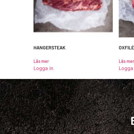
HANGERSTEAK
OXFILÉ 
Läs mer
Läs mer
Logga in
Logga 