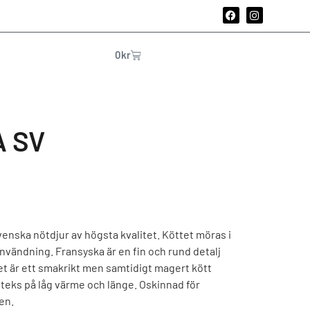
0
kr
 SV
nska nötdjur av högsta kvalitet. Köttet möras i
användning. Fransyska är en fin och rund detalj
Det är ett smakrikt men samtidigt magert kött
 steks på låg värme och länge. Oskinnad för
en.