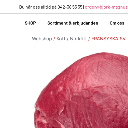
Du når oss alltid på 042-38 55 55 |
order@bjork-magnus
SHOP
Sortiment & erbjudanden
Om oss
Webshop
/
Kött
/
Nötkött
/ FRANSYSKA SV