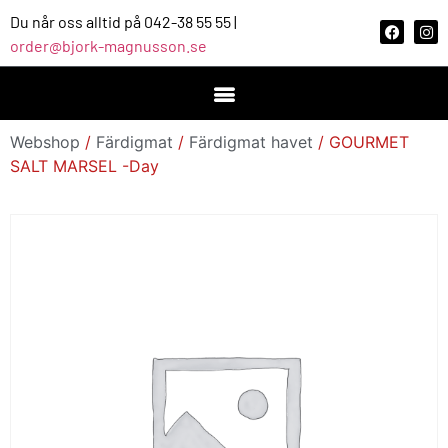
Du når oss alltid på 042-38 55 55 |
order@bjork-magnusson.se
Webshop
/
Färdigmat
/
Färdigmat havet
/ GOURMET
SALT MARSEL -Day