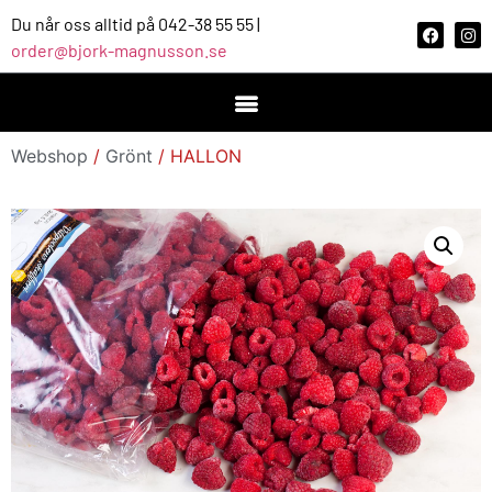
Du når oss alltid på 042-38 55 55 |
order@bjork-magnusson.se
Webshop
/
Grönt
/ HALLON