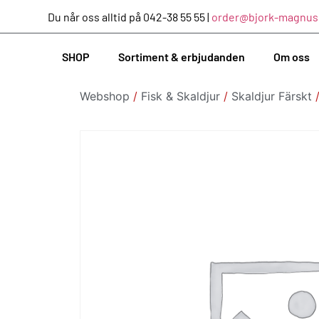
Du når oss alltid på 042-38 55 55 |
order@bjork-magnus
SHOP
Sortiment & erbjudanden
Om oss
Webshop
/
Fisk & Skaldjur
/
Skaldjur Färskt
/