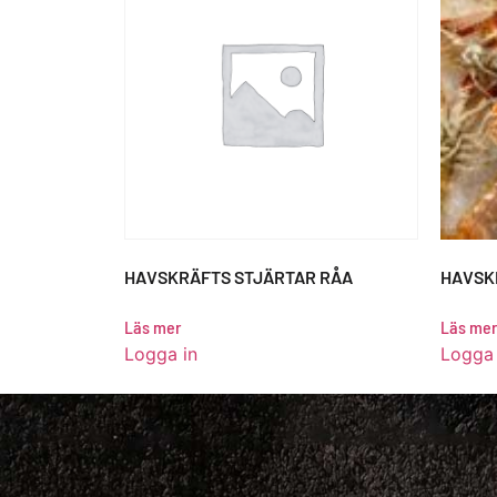
HAVSKRÄFTS STJÄRTAR RÅA
HAVSK
Läs mer
Läs mer
Logga in
Logga 