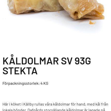
KÅLDOLMAR SV 93G
STEKTA
Förpackningsstorlek: 4
KG
Här i köket i Källby rullas våra kåldolmar för hand, med kål från
lokala bönder. Dafgårds storsäljande kåldolmar är lagade på