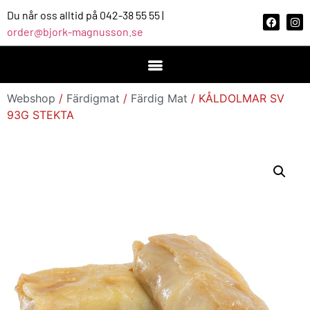
Du når oss alltid på 042-38 55 55 |
order@bjork-magnusson.se
Webshop
/
Färdigmat
/
Färdig Mat
/ KÅLDOLMAR SV
93G STEKTA