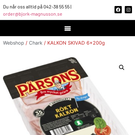
Du når oss alltid på 042-38 55 55 |
order@bjork-magnusson.se
Webshop
/
Chark
/ KALKON SKIVAD 6x200g