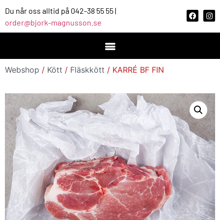
Du når oss alltid på 042-38 55 55 |
order@bjork-magnusson.se
Webshop
/
Kött
/
Fläskkött
/ KARRÉ BF FIN