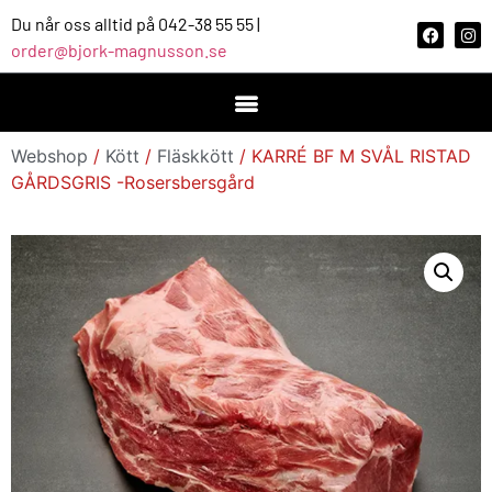
Du når oss alltid på 042-38 55 55 |
order@bjork-magnusson.se
Webshop
/
Kött
/
Fläskkött
/ KARRÉ BF M SVÅL RISTAD
GÅRDSGRIS -Rosersbersgård