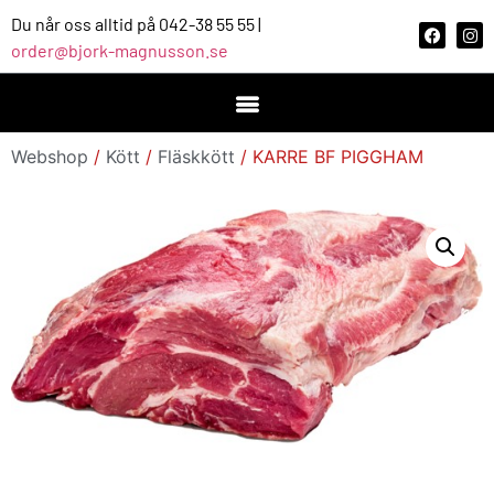
Du når oss alltid på 042-38 55 55 |
order@bjork-magnusson.se
Webshop
/
Kött
/
Fläskkött
/ KARRE BF PIGGHAM