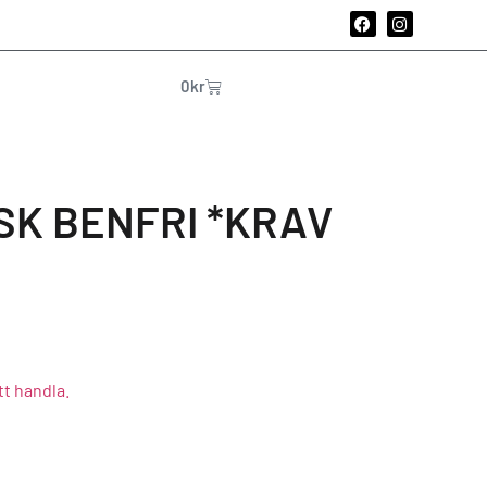
0
kr
SK BENFRI *KRAV
tt handla.