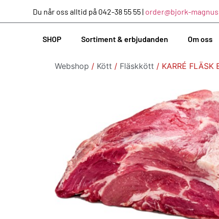
Du når oss alltid på 042-38 55 55 |
order@bjork-magnus
SHOP
Sortiment & erbjudanden
Om oss
Webshop
/
Kött
/
Fläskkött
/ KARRÉ FLÄSK 