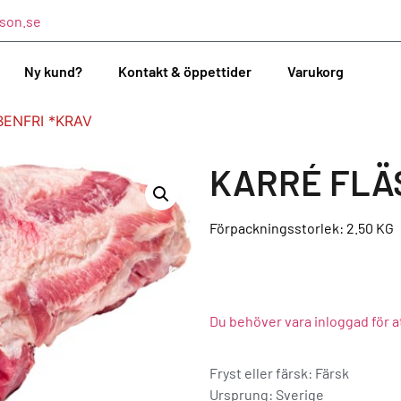
son.se
Ny kund?
Kontakt & öppettider
Varukorg
BENFRI *KRAV
KARRÉ FLÄ
Förpackningsstorlek: 2.50
KG
Du behöver vara inloggad för a
Fryst eller färsk: Färsk
Ursprung:
Sverige