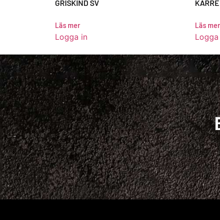
GRISKIND SV
KARRÉ 
Läs mer
Läs mer
Logga in
Logga 