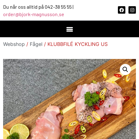
Du når oss alltid på 042-38 55 55 |
order@bjork-magnusson.se
Webshop
/
Fågel
/ KLUBBFILÉ KYCKLING US