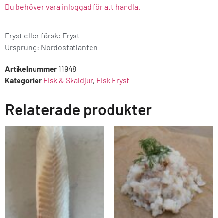
Du behöver vara inloggad för att handla.
Fryst eller färsk: Fryst
Ursprung:
Nordostatlanten
Artikelnummer
11948
Kategorier
Fisk & Skaldjur
,
Fisk Fryst
Relaterade produkter