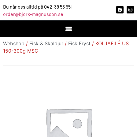
Du når oss alltid på 042-38 55 55 |
order@bjork-magnusson.se
Webshop
/
Fisk & Skaldjur
/
Fisk Fryst
/ KOLJAFILÉ US
150-300g MSC