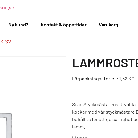
son.se
Ny kund?
Kontakt & öppettider
Varukorg
K SV
LAMMROSTB
Förpackningsstorlek: 1.52
KG
Scan Styckmästarens Utvalda 
kockar med vår styckmästare B
behållits för att ge saftighet o
lamm.