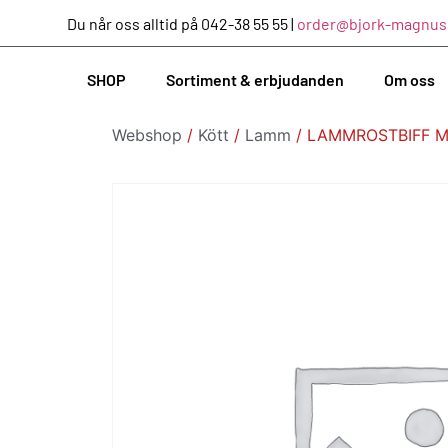
Du når oss alltid på 042-38 55 55 |
order@bjork-magnus
SHOP
Sortiment & erbjudanden
Om oss
Webshop
/
Kött
/
Lamm
/ LAMMROSTBIFF M