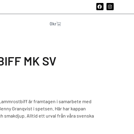
0
kr
IFF MK SV
Lammrostbiff är framtagen i samarbete med
enny Granqvist i spetsen. Här har kappan
ch smakdjup. Alltid ett urval från våra svenska