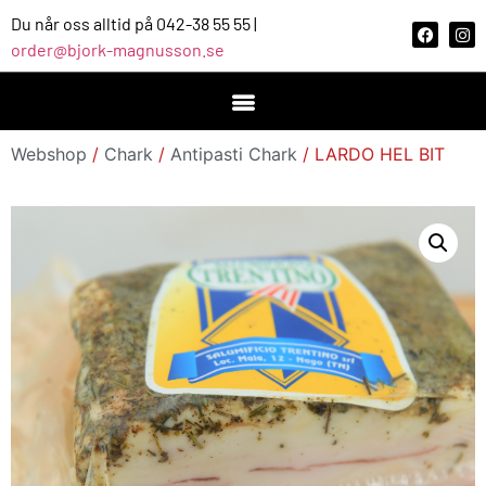
Du når oss alltid på 042-38 55 55 |
order@bjork-magnusson.se
Webshop
/
Chark
/
Antipasti Chark
/ LARDO HEL BIT