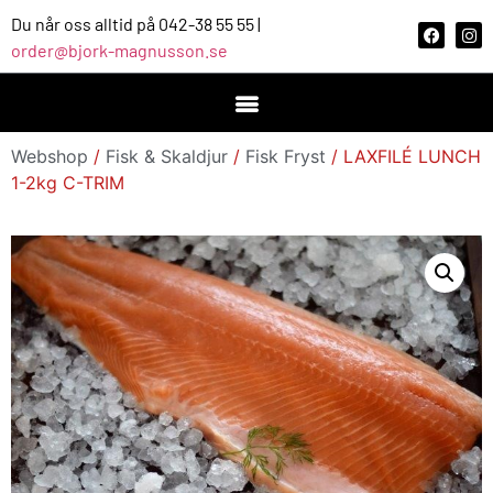
Du når oss alltid på 042-38 55 55 |
order@bjork-magnusson.se
Webshop
/
Fisk & Skaldjur
/
Fisk Fryst
/ LAXFILÉ LUNCH
1-2kg C-TRIM