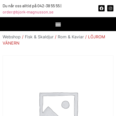
Du når oss alltid på 042-38 55 55 |
order@bjork-magnusson.se
Webshop
/
Fisk & Skaldjur
/
Rom & Kaviar
/ LÖJROM
VÄNERN