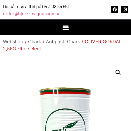
Du når oss alltid på 042-38 55 55 |
order@bjork-magnusson.se
Webshop
/
Chark
/
Antipasti Chark
/ OLIVER GORDAL
2,5KG -Iberselect