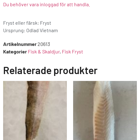
Du behöver vara inloggad för att handla.
Fryst eller färsk: Fryst
Ursprung:
Odlad Vietnam
Artikelnummer
20613
Kategorier
Fisk & Skaldjur
,
Fisk Fryst
Relaterade produkter