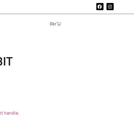
0
kr
BIT
tt handla.