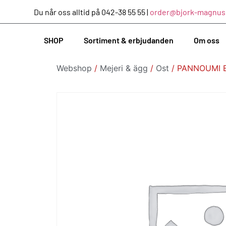
Du når oss alltid på 042-38 55 55 |
order@bjork-magnus
SHOP
Sortiment & erbjudanden
Om oss
Webshop
/
Mejeri & ägg
/
Ost
/ PANNOUMI B