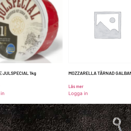
 JULSPECIAL 1kg
MOZZARELLA TÄRNAD GALBA
Läs mer
in
Logga in