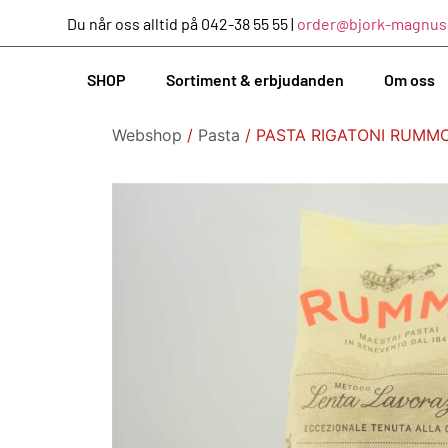
Du når oss alltid på 042-38 55 55 |
order@bjork-magnus
SHOP
Sortiment & erbjudanden
Om oss
Webshop
/
Pasta
/ PASTA RIGATONI RUMM