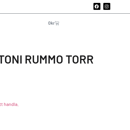
0
kr
ATONI RUMMO TORR
tt handla.