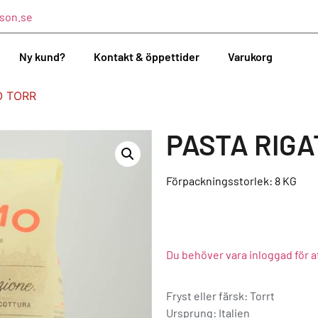
son.se
Ny kund?
Kontakt & öppettider
Varukorg
O TORR
PASTA RIG
Förpackningsstorlek: 8
KG
Du behöver vara inloggad för a
Fryst eller färsk: Torrt
Ursprung:
Italien