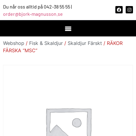
Du når oss alltid på 042-38 55 55 |
order@bjork-magnusson.se
Webshop
/
Fisk & Skaldjur
/
Skaldjur Färskt
/ RÄKOR
FÄRSKA “MSC”