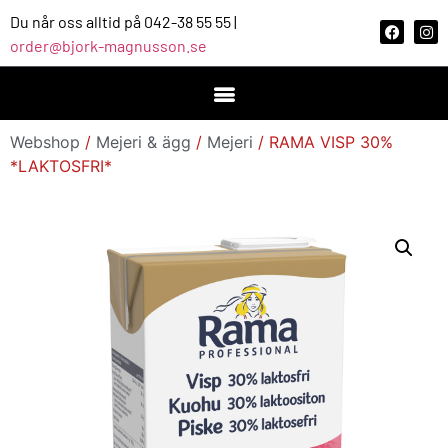
Du når oss alltid på 042-38 55 55 |
order@bjork-magnusson.se
Webshop
/
Mejeri & ägg
/
Mejeri
/ RAMA VISP 30%
*LAKTOSFRI*