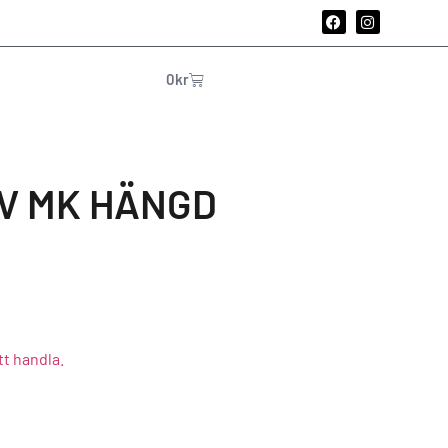
0
kr
SV MK HÄNGD
tt handla.