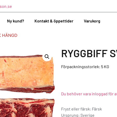
son.se
Ny kund?
Kontakt & öppettider
Varukorg
K HÄNGD
RYGGBIFF 
Förpackningsstorlek: 5
KG
Du behöver vara inloggad för a
Fryst eller färsk: Färsk
Ursprung:
Sverige