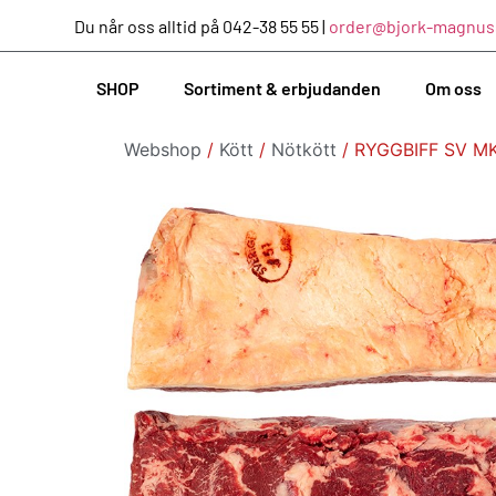
Du når oss alltid på 042-38 55 55 |
order@bjork-magnus
SHOP
Sortiment & erbjudanden
Om oss
Webshop
/
Kött
/
Nötkött
/ RYGGBIFF SV M