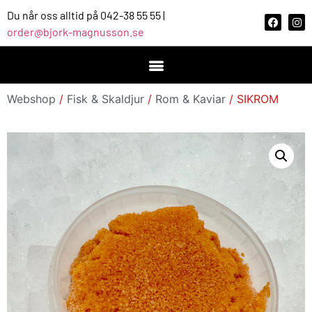
Du når oss alltid på 042-38 55 55 |
order@bjork-magnusson.se
Webshop
/
Fisk & Skaldjur
/
Rom & Kaviar
/ SIKROM