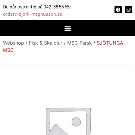
Du når oss alltid på 042-38 55 55 |
order@bjork-magnusson.se
Webshop
/
Fisk & Skaldjur
/
MSC Färsk
/ SJÖTUNGA
MSC