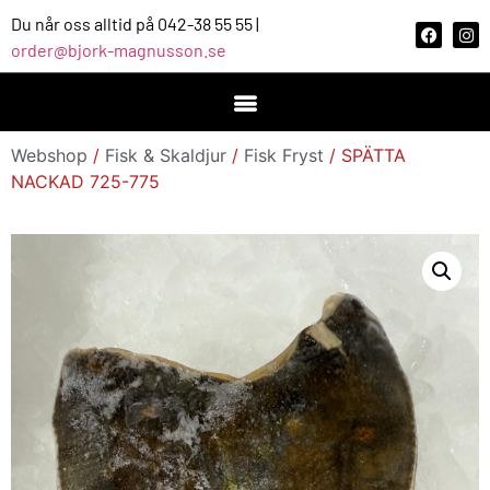
Du når oss alltid på 042-38 55 55 |
order@bjork-magnusson.se
Webshop
/
Fisk & Skaldjur
/
Fisk Fryst
/ SPÄTTA
NACKAD 725-775