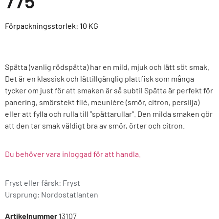
775
Förpackningsstorlek: 10
KG
Spätta (vanlig rödspätta) har en mild, mjuk och lätt söt smak.
Det är en klassisk och lättillgänglig plattfisk som många
tycker om just för att smaken är så subtil Spätta är perfekt för
panering, smörstekt filé, meunière (smör, citron, persilja)
eller att fylla och rulla till ”spättarullar”. Den milda smaken gör
att den tar smak väldigt bra av smör, örter och citron.
Du behöver vara inloggad för att handla.
Fryst eller färsk: Fryst
Ursprung:
Nordostatlanten
Artikelnummer
13107