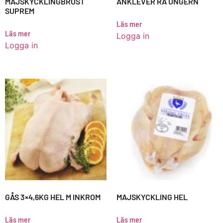
MAJSKYCKLINGBRÖST
ANKLEVER RÅ UNGERN
SUPREM
Läs mer
Läs mer
Logga in
Logga in
GÅS 3×4,6KG HEL M INKROM
MAJSKYCKLING HEL
Läs mer
Läs mer