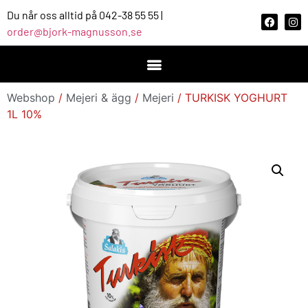
Du når oss alltid på 042-38 55 55 |
order@bjork-magnusson.se
Webshop
/
Mejeri & ägg
/
Mejeri
/ TURKISK YOGHURT
1L 10%