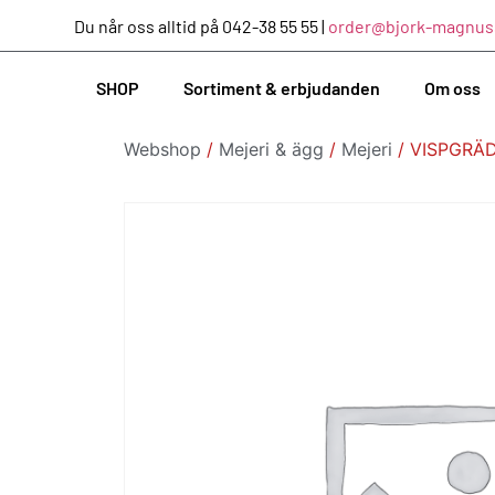
Du når oss alltid på 042-38 55 55 |
order@bjork-magnus
SHOP
Sortiment & erbjudanden
Om oss
Webshop
/
Mejeri & ägg
/
Mejeri
/ VISPGRÄD