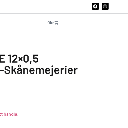
0
kr
 12×0,5
-Skånemejerier
tt handla.