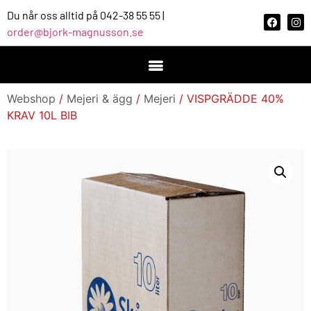
Du når oss alltid på 042-38 55 55 |
order@bjork-magnusson.se
Webshop
/
Mejeri & ägg
/
Mejeri
/ VISPGRÄDDE 40%
KRAV 10L BIB