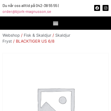
Du når oss alltid på 042-38 55 55 |
order@bjork-magnusson.se
Webshop
/
Fisk & Skaldjur
/
Skaldjur
Fryst
/ BLACKTIGER US 6/8