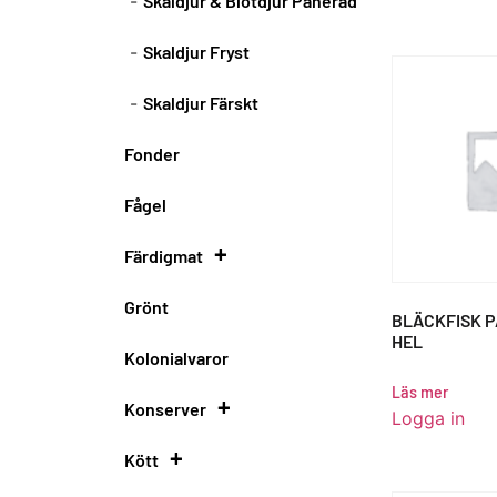
Skaldjur & Blötdjur Panerad
Skaldjur Fryst
Skaldjur Färskt
Fonder
Fågel
+
Färdigmat
Grönt
Pateér
BLÄCKFISK P
HEL
Kolonialvaror
Färdig Mat
Läs mer
+
Konserver
Färdigmat havet
Logga in
+
Kött
Antipasti konserv