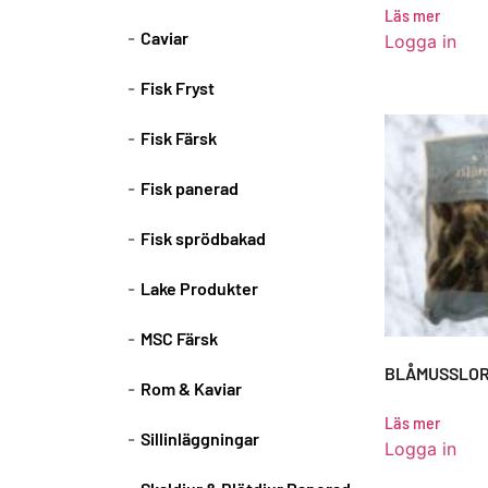
Läs mer
Caviar
Logga in
Fisk Fryst
Fisk Färsk
Fisk panerad
Fisk sprödbakad
Lake Produkter
MSC Färsk
BLÅMUSSLOR
Rom & Kaviar
Läs mer
Sillinläggningar
Logga in