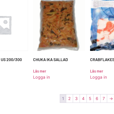
 US 200/300
CHUKA IKA SALLAD
CRABFLAKE
Läs mer
Läs mer
Logga in
Logga in
1
2
3
4
5
6
7
→