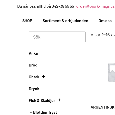
Du når oss alltid på 042-38 55 55 |
order@bjork-magnus
SHOP
Sortiment & erbjudanden
Om oss
Visar 1–16 a
Anka
Bröd
+
Chark
Dryck
Antipasti Chark
+
Fisk & Skaldjur
ARGENTINSK
Blötdjur fryst