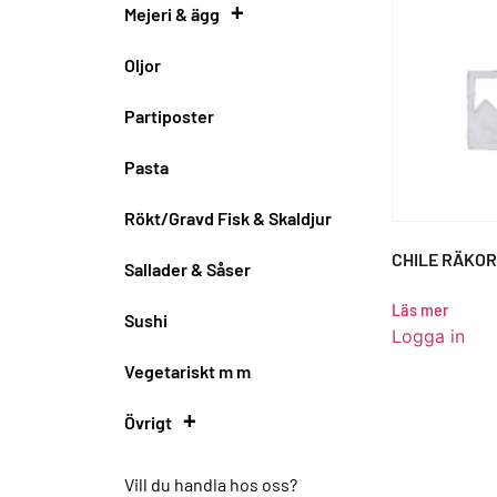
+
Mejeri & ägg
Fläskkött
Oljor
Kalvkött
Mejeri
Partiposter
Nötkött
Ost
Pasta
Lamm
Ägg
Rökt/Gravd Fisk & Skaldjur
Färs
CHILE RÄKOR
Sallader & Såser
Sousvide
Läs mer
Sushi
Hamburgare
Logga in
Vegetariskt m m
Vilt
+
Övrigt
Övrigt tillbehör
Vill du handla hos oss?