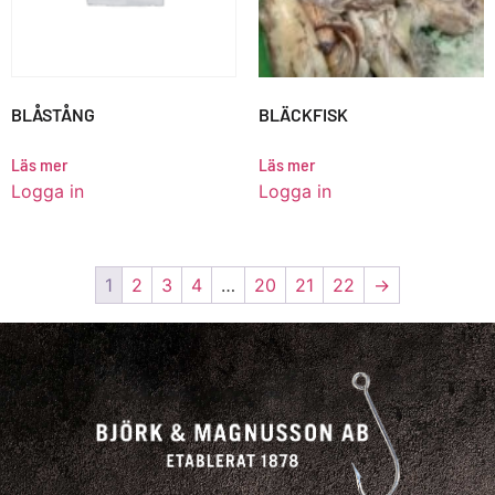
BLÅSTÅNG
BLÄCKFISK
Läs mer
Läs mer
Logga in
Logga in
1
2
3
4
…
20
21
22
→