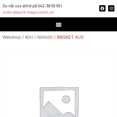
Du når oss alltid på 042-38 55 55 |
order@bjork-magnusson.se
Webshop
/
Kött
/
Nötkött
/ BRISKET AUS